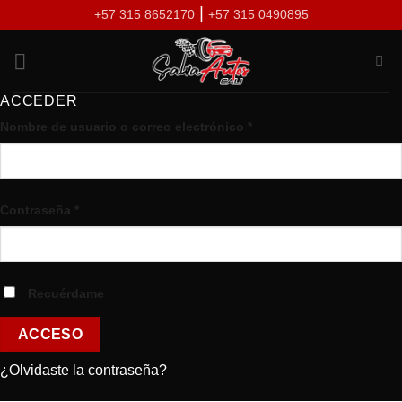
Skip
|
+57 315 8652170
+57 315 0490895
to
content
ACCEDER
Nombre de usuario o correo electrónico
*
Contraseña
*
Recuérdame
ACCESO
¿Olvidaste la contraseña?