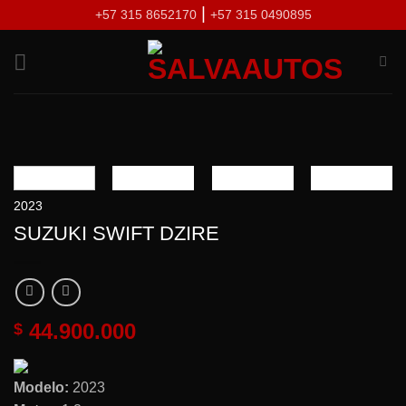
Skip
|
+57 315 8652170
+57 315 0490895
to
content
2023
SUZUKI SWIFT DZIRE
44.900.000
$
Modelo:
2023