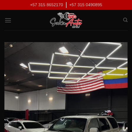
Skip
|
+57 315 8652170
+57 315 0490895
to
content