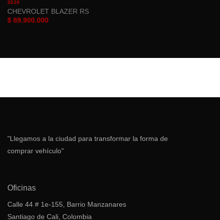
2020
CHEVROLET BLAZER RS
$
89.900.000
"Llegamos a la ciudad para transformar la forma de
comprar vehículo"
Oficinas
Calle 44 # 1e-155, Barrio Manzanares
Santiago de Cali, Colombia