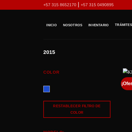
Skip
|
+57 315 8652170
+57 315 0490895
to
content
TRÁMITES
INICIO
NOSOTROS
INVENTARIO
2015
COLOR
¡Ofer
Azul
RESTABLECER FILTRO DE
COLOR