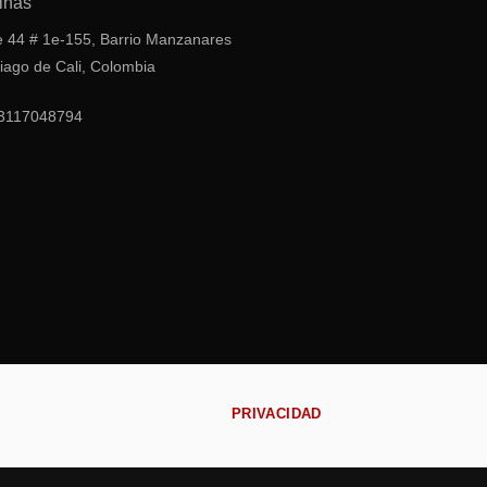
inas
e 44 # 1e-155, Barrio Manzanares
iago de Cali, Colombia
3117048794
PRIVACIDAD