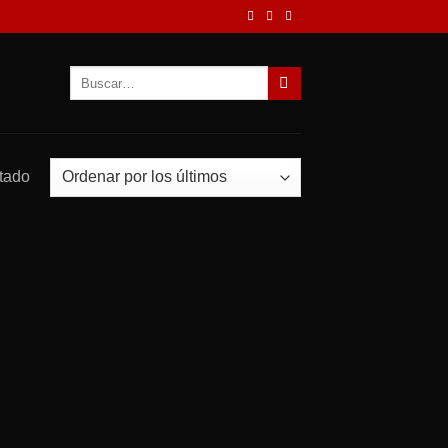
Buscar
por:
ltado